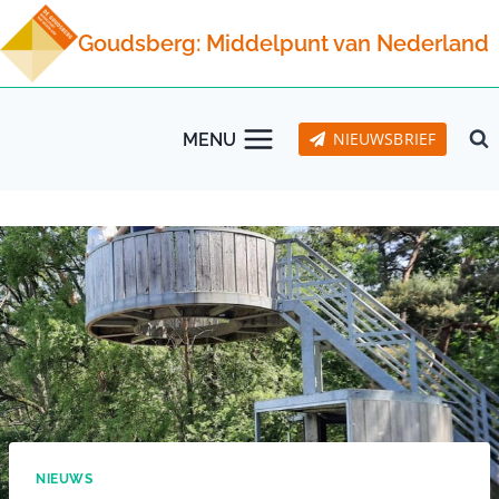
Doorgaan
Goudsberg: Middelpunt van Nederland
naar
inhoud
NIEUWSBRIEF
MENU
NIEUWS