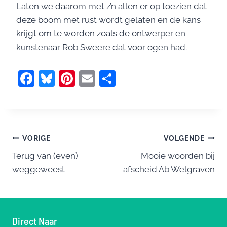
Laten we daarom met z’n allen er op toezien dat
deze boom met rust wordt gelaten en de kans
krijgt om te worden zoals de ontwerper en
kunstenaar Rob Sweere dat voor ogen had.
F
Bl
Pi
E
D
a
u
nt
m
el
c
e
er
ai
e
e
sk
e
l
n
Bericht
b
y
st
VORIGE
VOLGENDE
o
Terug van (even)
Mooie woorden bij
navigatie
weggeweest
afscheid Ab Welgraven
o
k
Direct Naar