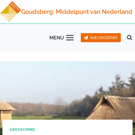
Doorgaan
Goudsberg: Middelpunt van Nederland
naar
inhoud
NIEUWSBRIEF
MENU
GEOCACHING