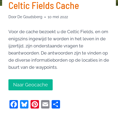
Celtic Fields Cache
Door
De Goudsberg
10 mei 2022
Voor de cache bezoekt u de Celtic Fields, en om
enigszins ingewijd te worden in het leven in de
ijzertijd, zijn onderstaande vragen te
beantwoorden. De antwoorden zijn te vinden op
de diverse informatieborden op de locaties in de
buurt van de waypoints.
Naar Geocache
F
Bl
Pi
E
D
a
u
nt
m
el