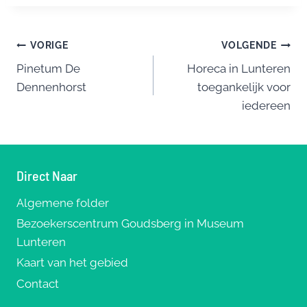
c
e
er
ai
e
e
sk
e
l
n
Bericht
b
y
st
VORIGE
VOLGENDE
o
Pinetum De
Horeca in Lunteren
navigatie
Dennenhorst
toegankelijk voor
o
iedereen
k
Direct Naar
Algemene folder
Bezoekerscentrum Goudsberg in Museum
Lunteren
Kaart van het gebied
Contact