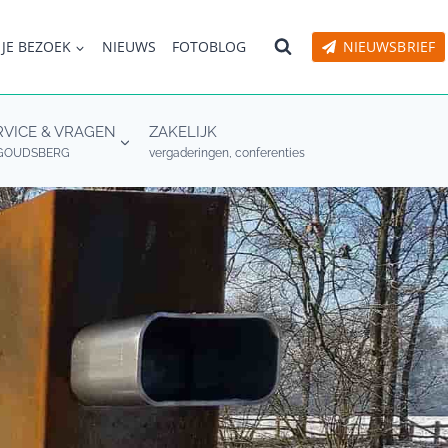
 JE BEZOEK
NIEUWS
FOTOBLOG
NIEUWSBRIEF
RVICE & VRAGEN
ZAKELIJK
GOUDSBERG
vergaderingen, conferenties