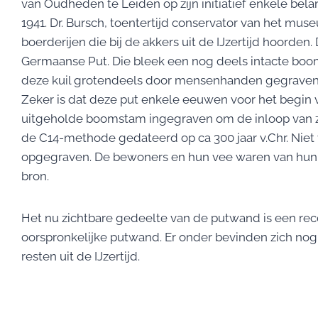
van Oudheden te Leiden op zijn initiatief enkele bela
1941. Dr. Bursch, toentertijd conservator van het mu
boerderijen die bij de akkers uit de IJzertijd hoorden
Germaanse Put. Die bleek een nog deels intacte booms
deze kuil grotendeels door mensenhanden gegraven o
Zeker is dat deze put enkele eeuwen voor het begin va
uitgeholde boomstam ingegraven om de inloop van z
de C14-methode gedateerd op ca 300 jaar v.Chr. Niet v
opgegraven. De bewoners en hun vee waren van hun 
bron.
Het nu zichtbare gedeelte van de putwand is een rec
oorspronkelijke putwand. Er onder bevinden zich nog
resten uit de IJzertijd.