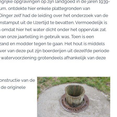
ngrijke opgravingen op zijn landgoed in de jaren 1939-
seum, ontdekte hier enkele plattegronden van
. Dinger zelf had de leiding over het onderzoek van de
tamput uit de IJzertijd te bevatten. Vermoedelijk is
mdat hier het water dicht onder het oppervlak zat.
n onze jaartelling in gebruik was. Toen is een
and en modder tegen te gaan. Het hout is middels
er van deze put zijn boerderijen uit dezelfde periode
watervoorziening grotendeels afhankelijk van deze
onstructie van de
 de originele