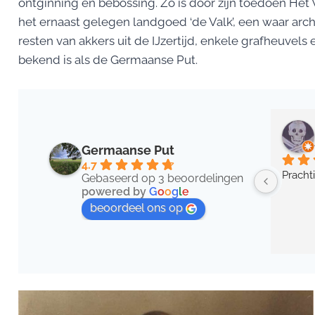
ontginning en bebossing. Zo is door zijn toedoen He
het ernaast gelegen landgoed ‘de Valk’, een waar arc
resten van akkers uit de IJzertijd, enkele grafheuvel
bekend is als de Germaanse Put.
Germaanse Put
4.7
Pracht
Gebaseerd op 3 beoordelingen
powered by
G
o
o
g
l
e
beoordeel ons op