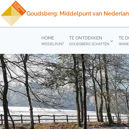
Doorgaan
naar
Goudsberg: Middelpunt van Nederla
inhoud
HOME
TE ONTDEKKEN
TE 
MIDDELPUNT
GOUDSBERG SCHATTEN
WANDE