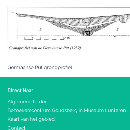
Germaanse Put grondprofiel
Direct Naar
Algemene folder
Bezoekerscentrum Goudsberg in Museum Lunteren
Kaart van het gebied
Contact