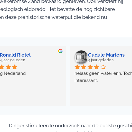
t Wekeromse Zand bewaard gebleven. Ook verwierf hij
heologisch eldorado. Het bevatte de nog zichtbare
s en deze prehistorische waterput die bekend nu
Ronald Rietel
Gudule Martens
4 jaar geleden
4 jaar geleden
ig Nederland
helaas geen water erin. Toch
interessant.
Dinger stimuleerde onderzoek naar de oudste geschi