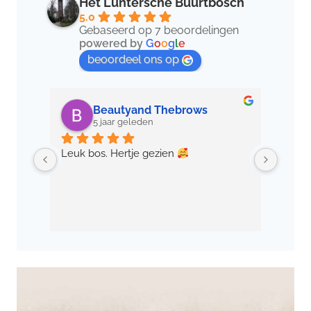
Het Luntersche Buurtbosch
5.0
Gebaseerd op 7 beoordelingen
powered by
G
o
o
g
l
e
beoordeel ons op
Beautyand Thebrows
5 jaar geleden
Leuk bos. Hertje gezien 
Gewoo