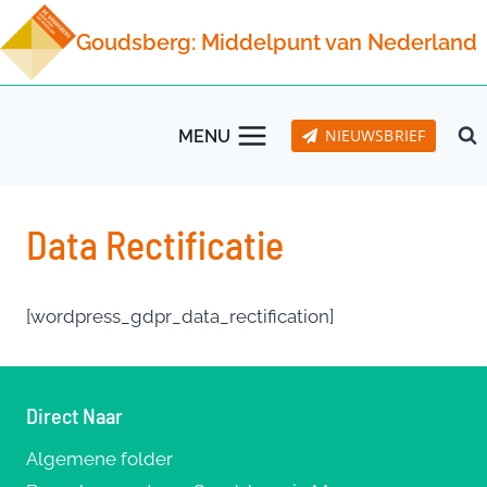
Doorgaan
Goudsberg: Middelpunt van Nederland
naar
inhoud
NIEUWSBRIEF
MENU
Data Rectificatie
[wordpress_gdpr_data_rectification]
Direct Naar
Algemene folder