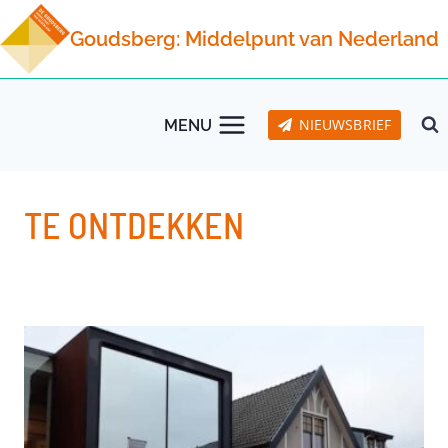
Doorgaan
Goudsberg: Middelpunt van Nederland
naar
inhoud
NIEUWSBRIEF
MENU
TE ONTDEKKEN