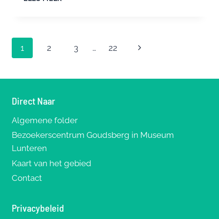
EN
BIJSTER
GROOT
SUCCES
Paginanavigatie
Volgende
1
2
3
…
22
pagina
Direct Naar
Algemene folder
Bezoekerscentrum Goudsberg in Museum
Lunteren
Kaart van het gebied
Contact
Privacybeleid