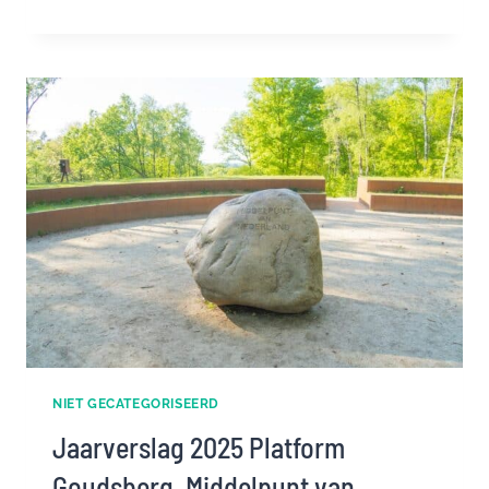
HART
VAN
STEEN
OP
DE
VELUWE
NIET GECATEGORISEERD
Jaarverslag 2025 Platform
Goudsberg, Middelpunt van