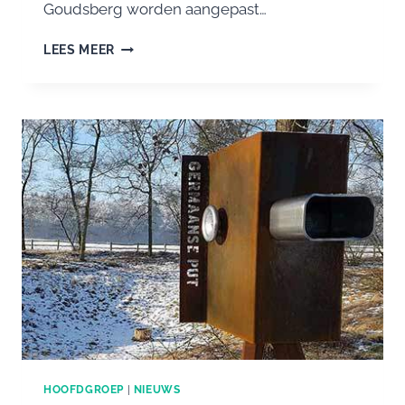
Goudsberg worden aangepast…
WANDELNETWERK
LEES MEER
GOUDSBERG
“UNDER
CONSTRUCTION”
HOOFDGROEP
|
NIEUWS