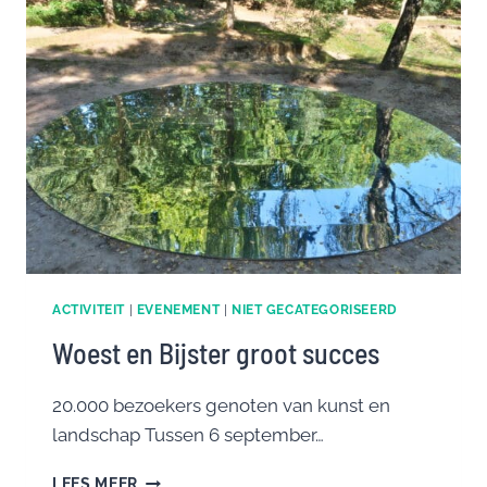
ACTIVITEIT
|
EVENEMENT
|
NIET GECATEGORISEERD
Woest en Bijster groot succes
20.000 bezoekers genoten van kunst en
landschap Tussen 6 september…
WOEST
LEES MEER