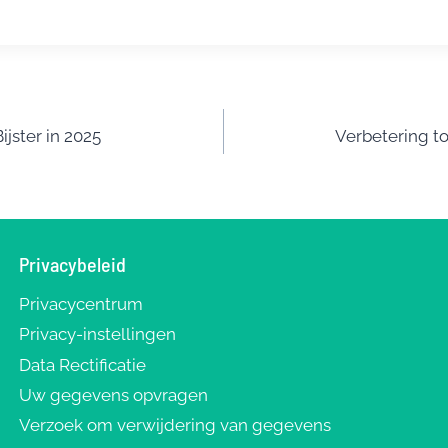
t
m
el
r
ai
e
l
n
t
jster in 2025
Verbetering to
Privacybeleid
Privacycentrum
Privacy-instellingen
Data Rectificatie
Uw gegevens opvragen
Verzoek om verwijdering van gegevens