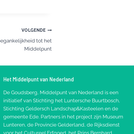
VOLGENDE
egankelijkheid tot het
Middelpunt
Het Middelpunt van Nederland
De Goudsberg, Middelpunt van Nederland is een
initiatief van Stichting het Luntersche Buurtbosch,
Stichting Geldersch Landschap&Kasteelen en de
gemeente Ede. Partners in het project zijn Museum
Lunteren, de Provincie Gelderland, de Rijksdienst
voor het Cultureel Erfgoed, het Prins Bernhard