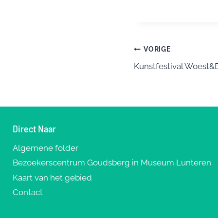
a
u
n
c
e
e
e
sk
e
b
y
s
Bericht
VORIGE
o
Kunstfestival Woest&Bi
navigatie
o
k
Direct Naar
Algemene folder
Bezoekerscentrum Goudsberg in Museum Lunteren
Kaart van het gebied
Contact