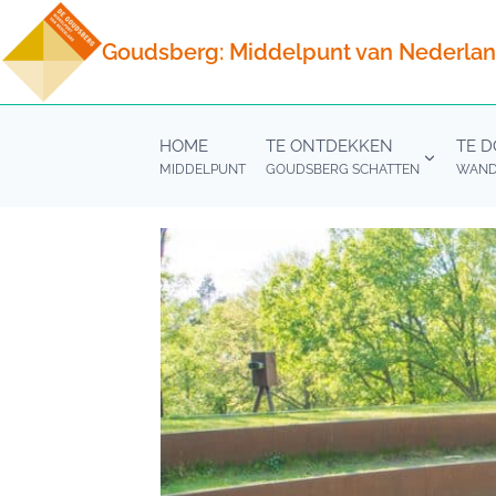
Doorgaan
naar
Goudsberg: Middelpunt van Nederla
inhoud
HOME
TE ONTDEKKEN
TE 
MIDDELPUNT
GOUDSBERG SCHATTEN
WANDE