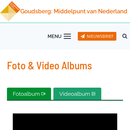
Doorgaan
Goudsberg: Middelpunt van Nederland
naar
inhoud
NIEUWSBRIEF
MENU
Foto & Video Albums
Fotoalbum
Videoalbum