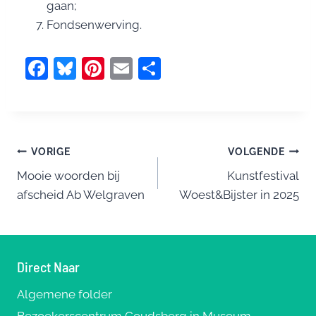
gaan;
Fondsenwerving.
F
Bl
Pi
E
D
a
u
nt
m
el
c
e
er
ai
e
e
sk
e
l
n
Bericht
b
y
st
VORIGE
VOLGENDE
o
Mooie woorden bij
Kunstfestival
navigatie
afscheid Ab Welgraven
Woest&Bijster in 2025
o
k
Direct Naar
Algemene folder
Bezoekerscentrum Goudsberg in Museum