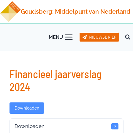
Doorgaan
Goudsberg: Middelpunt van Nederland
naar
inhoud
NIEUWSBRIEF
MENU
Financieel jaarverslag
2024
Downloaden
Downloaden
7