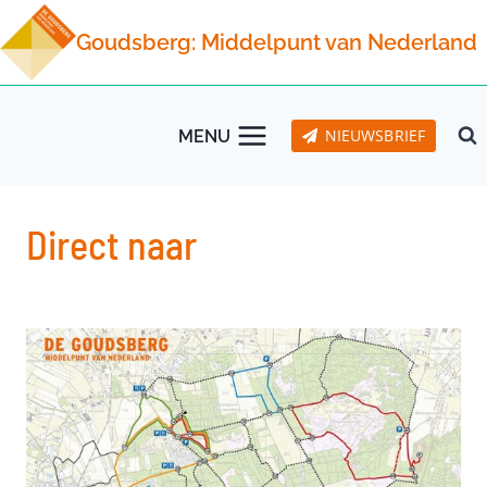
Doorgaan
Goudsberg: Middelpunt van Nederland
naar
inhoud
NIEUWSBRIEF
MENU
Direct naar