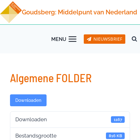
Doorgaan
Goudsberg: Middelpunt van Nederland
naar
inhoud
NIEUWSBRIEF
MENU
Algemene FOLDER
Downloaden
Downloaden
1167
Bestandsgrootte
816 KB