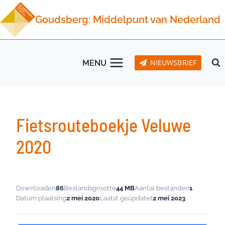
Doorgaan
Goudsberg: Middelpunt van Nederland
naar
inhoud
NIEUWSBRIEF
MENU
Fietsrouteboekje Veluwe
2020
Downloaden
86
Bestandsgrootte
44 MB
Aantal bestanden
1
Datum plaatsing
2 mei 2020
Laatst geüpdatet
2 mei 2023