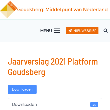
Doorgaan
Goudsberg: Middelpunt van Nederland
naar
inhoud
NIEUWSBRIEF
MENU
Jaarverslag 2021 Platform
Goudsberg
Downloaden
Downloaden
25