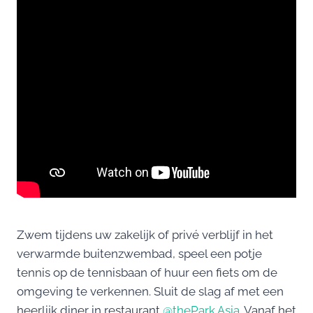
Zwem tijdens uw zakelijk of privé verblijf in het
verwarmde buitenzwembad, speel een potje
tennis op de tennisbaan of huur een fiets om de
omgeving te verkennen. Sluit de slag af met een
heerlijk diner in restaurant
@thePark Asia
. Vanaf het