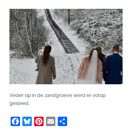
Veder op in de zandgroeve werd er volop
gesleed.
F
Bl
Pi
E
D
a
u
nt
m
el