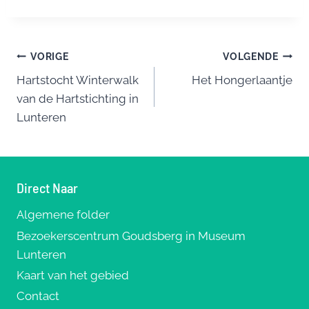
c
e
er
ai
e
e
sk
e
l
n
Bericht
b
y
st
VORIGE
VOLGENDE
o
Hartstocht Winterwalk
Het Hongerlaantje
navigatie
van de Hartstichting in
o
Lunteren
k
Direct Naar
Algemene folder
Bezoekerscentrum Goudsberg in Museum
Lunteren
Kaart van het gebied
Contact