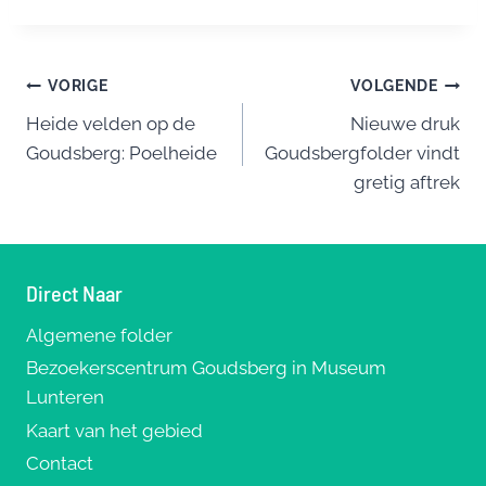
c
e
er
ai
e
e
sk
e
l
n
Bericht
b
y
st
VORIGE
VOLGENDE
o
Heide velden op de
Nieuwe druk
navigatie
Goudsberg: Poelheide
Goudsbergfolder vindt
o
gretig aftrek
k
Direct Naar
Algemene folder
Bezoekerscentrum Goudsberg in Museum
Lunteren
Kaart van het gebied
Contact