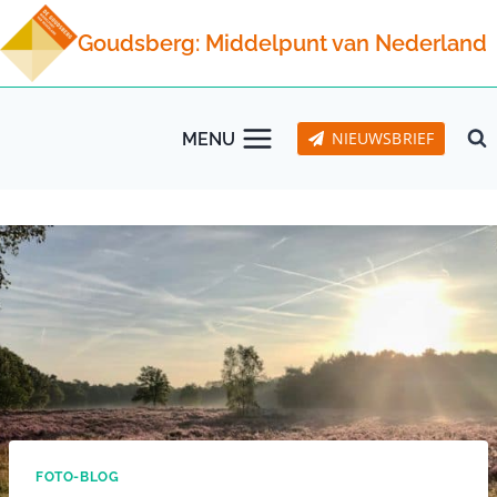
Doorgaan
Goudsberg: Middelpunt van Nederland
naar
inhoud
NIEUWSBRIEF
MENU
FOTO-BLOG