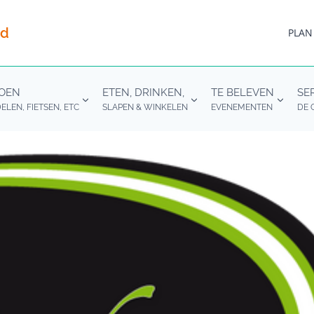
nd
PLAN
DOEN
ETEN, DRINKEN,
TE BELEVEN
SE
LEN, FIETSEN, ETC
SLAPEN & WINKELEN
EVENEMENTEN
DE 