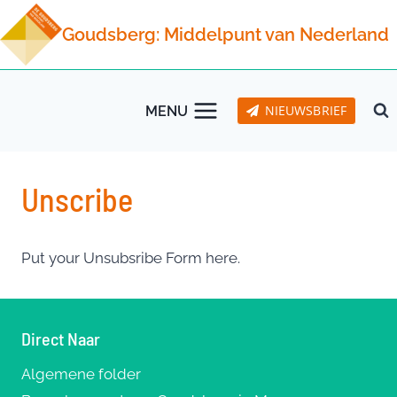
Doorgaan
Goudsberg: Middelpunt van Nederland
naar
inhoud
NIEUWSBRIEF
MENU
Unscribe
Put your Unsubsribe Form here.
Direct Naar
Algemene folder