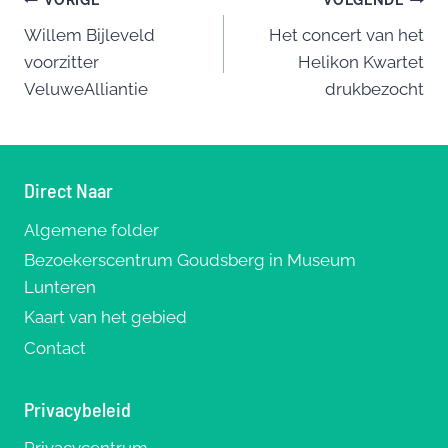
Bericht
b
y
st
VORIGE
VOLGENDE
o
Willem Bijleveld
Het concert van het
navigatie
voorzitter
Helikon Kwartet
o
VeluweAlliantie
drukbezocht
k
Direct Naar
Algemene folder
Bezoekerscentrum Goudsberg in Museum
Lunteren
Kaart van het gebied
Contact
Privacybeleid