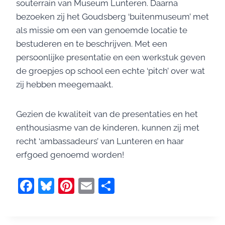
souterrain van Museum Lunteren. Daarna
bezoeken zij het Goudsberg ‘buitenmuseum’ met
als missie om een van genoemde locatie te
bestuderen en te beschrijven. Met een
persoonlijke presentatie en een werkstuk geven
de groepjes op school een echte ‘pitch’ over wat
zij hebben meegemaakt.
Gezien de kwaliteit van de presentaties en het
enthousiasme van de kinderen, kunnen zij met
recht ‘ambassadeurs’ van Lunteren en haar
erfgoed genoemd worden!
F
Bl
Pi
E
D
a
u
nt
m
el
c
e
er
ai
e