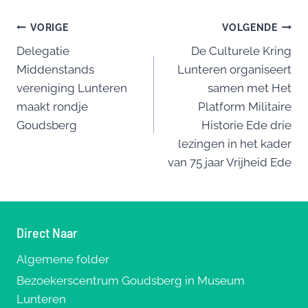
e
sk
e
l
n
Bericht
b
y
st
VORIGE
VOLGENDE
o
Delegatie
De Culturele Kring
navigatie
Middenstands
Lunteren organiseert
o
vereniging Lunteren
samen met Het
k
maakt rondje
Platform Militaire
Goudsberg
Historie Ede drie
lezingen in het kader
van 75 jaar Vrijheid Ede
Direct Naar
Algemene folder
Bezoekerscentrum Goudsberg in Museum
Lunteren