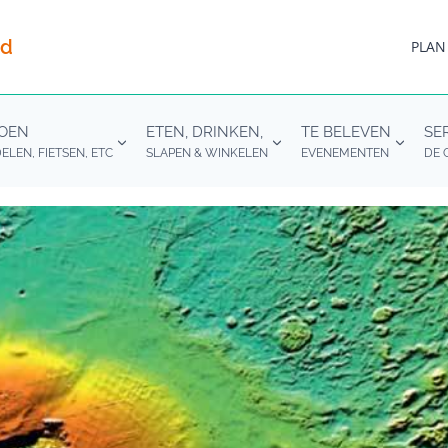
nd
PLAN
DOEN
ETEN, DRINKEN,
TE BELEVEN
SE
LEN, FIETSEN, ETC
SLAPEN & WINKELEN
EVENEMENTEN
DE 