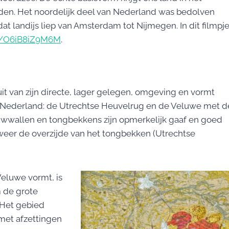
eleden. Het noordelijk deel van Nederland was bedolven
dat landijs liep van Amsterdam tot Nijmegen. In dit filmpj
be/O6iB8iZ9M6M
.
 van zijn directe, lager gelegen, omgeving en vormt
Nederland: de Utrechtse Heuvelrug en de Veluwe met d
stuwwallen en tongbekkens zijn opmerkelijk gaaf en goed
 weer de overzijde van het tongbekken (Utrechtse
Veluwe vormt, is
 de grote
Het gebied
met afzettingen