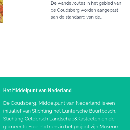
De wandelroutes in het gebied van
de Goudsberg worden aangepast
aan de standaard van de…
Het Middelpunt van Nederland
De Goudsberg, Middelpunt van Nederland is een
initiatief van Stichting het Luntersche Buurtbosch,
Stichting Geldersch Landschap&Kasteelen en de
gemeente Ede. Partners in het project zijn Museum