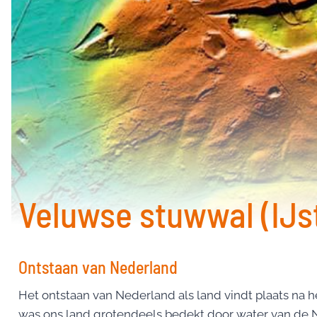
Veluwse stuwwal (IJst
Ontstaan van Nederland
Het ontstaan van Nederland als land vindt plaats na het
was ons land grotendeels bedekt door water van de No