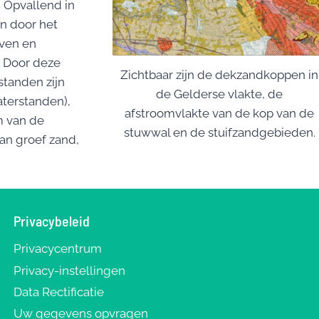
 Opvallend in
n door het
iven en
. Door deze
Zichtbaar zijn de dekzandkoppen in
standen zijn
de Gelderse vlakte, de
aterstanden),
afstroomvlakte van de kop van de
m van de
stuwwal en de stuifzandgebieden.
an groef zand,
Privacybeleid
Privacycentrum
Privacy-instellingen
Data Rectificatie
Uw gegevens opvragen