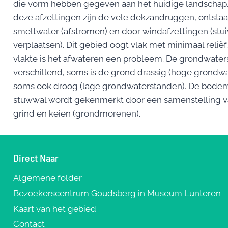
die vorm hebben gegeven aan het huidige landschap.
deze afzettingen zijn de vele dekzandruggen, ontstaa
smeltwater (afstromen) en door windafzettingen (stu
verplaatsen). Dit gebied oogt vlak met minimaal reliëf
vlakte is het afwateren een probleem. De grondwater
verschillend, soms is de grond drassig (hoge grondw
soms ook droog (lage grondwaterstanden). De bode
stuwwal wordt gekenmerkt door een samenstelling v
grind en keien (grondmorenen).
Direct Naar
Algemene folder
Bezoekerscentrum Goudsberg in Museum Lunteren
Kaart van het gebied
Contact