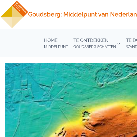
Doorgaan
naar
Goudsberg: Middelpunt van Nederla
inhoud
HOME
TE ONTDEKKEN
TE 
MIDDELPUNT
GOUDSBERG SCHATTEN
WANDE