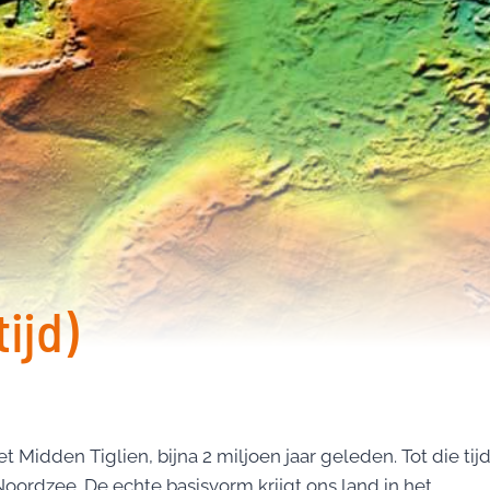
ijd)
 Midden Tiglien, bijna 2 miljoen jaar geleden. Tot die tij
ordzee. De echte basisvorm krijgt ons land in het