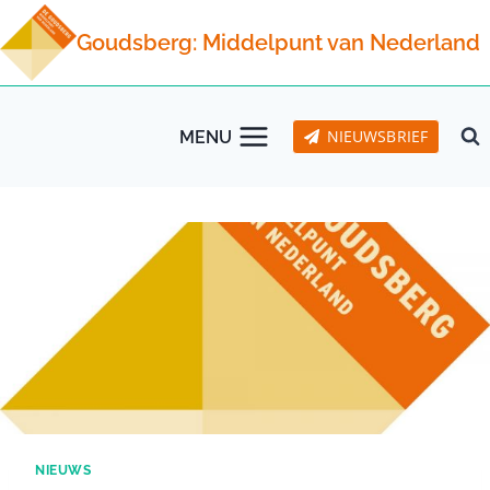
Doorgaan
Goudsberg: Middelpunt van Nederland
naar
inhoud
NIEUWSBRIEF
MENU
NIEUWS