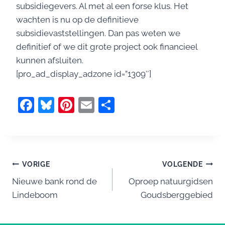
subsidiegevers. Al met al een forse klus. Het
wachten is nu op de definitieve
subsidievaststellingen. Dan pas weten we
definitief of we dit grote project ook financieel
kunnen afsluiten.
[pro_ad_display_adzone id=”1309″]
F
Bl
Pi
E
D
a
u
nt
m
el
c
e
er
ai
e
e
sk
e
l
n
Bericht
b
y
st
VORIGE
VOLGENDE
o
Nieuwe bank rond de
Oproep natuurgidsen
navigatie
Lindeboom
Goudsberggebied
o
k