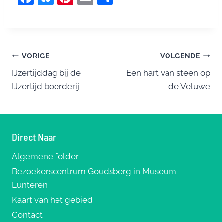
a
u
nt
m
el
c
e
er
ai
e
e
sk
e
l
n
Bericht
b
y
st
VORIGE
VOLGENDE
o
IJzertijddag bij de
Een hart van steen op
navigatie
IJzertijd boerderij
de Veluwe
o
k
Direct Naar
Algemene folder
Bezoekerscentrum Goudsberg in Museum
Lunteren
Kaart van het gebied
Contact