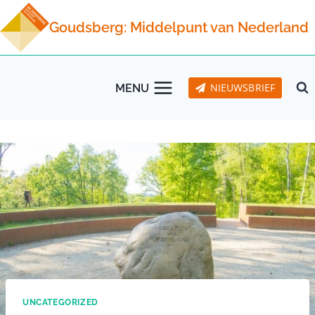
Doorgaan
Goudsberg: Middelpunt van Nederland
naar
inhoud
NIEUWSBRIEF
MENU
UNCATEGORIZED