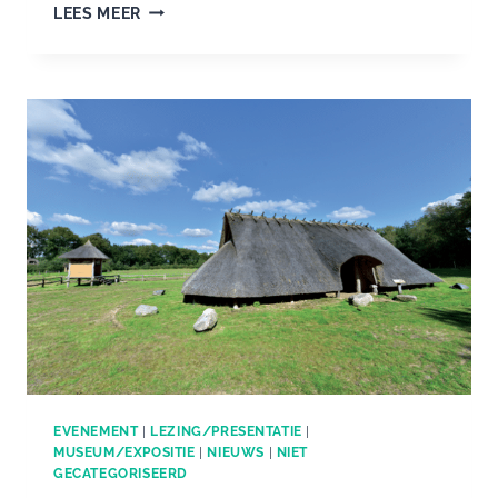
JAARVERSLAG
LEES MEER
2025
PLATFORM
GOUDSBERG,
MIDDELPUNT
VAN
NEDERLAND
EVENEMENT
|
LEZING/PRESENTATIE
|
MUSEUM/EXPOSITIE
|
NIEUWS
|
NIET
GECATEGORISEERD