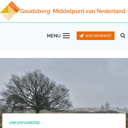
Doorgaan
Goudsberg: Middelpunt van Nederland
naar
inhoud
NIEUWSBRIEF
MENU
UNCATEGORIZED