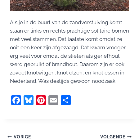
Als je in de buurt van de zandverstuiving komt
staan er links en rechts prachtige solitaire bomen
met veel stammen. Dat laatste komt omdat ze
ooit een keer zijn afgezaagd. Dat kwam vroeger
erg veel voor omdat de slieten als geriefhout
werd gebruikt of brandhout. Daarom zijn er ook
zoveel knotwilgen, knot elzen, en knot essen in
Nederland. Was destijds gewoon noodzaak.
F
Bl
Pi
E
D
a
u
nt
m
el
c
e
er
ai
e
e
sk
e
l
n
VORIGE
VOLGENDE