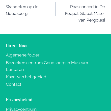
Bericht
b
y
st
o
Wandelen op de
Paasconcert in De
navigatie
Goudsberg
Koepel: Stabat Mater
o
van Pergolesi
k
Direct Naar
Algemene folder
Bezoekerscentrum Goudsberg in Museum
Lunteren
Kaart van het gebied
Contact
Privacybeleid
Privacycentrum