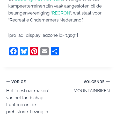
kampeerterreinen zijn vaak aangesloten bij de
belangenvereniging “
RECRON
“, wat staat voor
“Recreatie Ondernemers Nederland”.
[pro_ad_display_adzone id=”1309″]
F
Bl
Pi
E
D
a
u
nt
m
el
c
e
er
ai
e
e
sk
e
l
n
Bericht
b
y
st
VORIGE
VOLGENDE
o
Het ‘leesbaar maken’
MOUNTAINBIKEN
navigatie
van het landschap
o
Lunteren in de
k
prehistorie. Lezing in