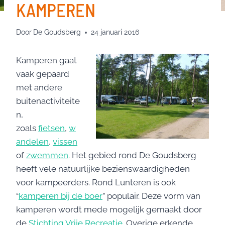
KAMPEREN
Door
De Goudsberg
24 januari 2016
Kamperen gaat
vaak gepaard
met andere
buitenactiviteite
n,
zoals
fietsen
,
w
andelen
,
vissen
of
zwemmen
. Het gebied rond De Goudsberg
heeft vele natuurlijke bezienswaardigheden
voor kampeerders. Rond Lunteren is ook
“
kamperen bij de boer
” populair. Deze vorm van
kamperen wordt mede mogelijk gemaakt door
de
Stichting Vrije Recreatie
. Overige erkende