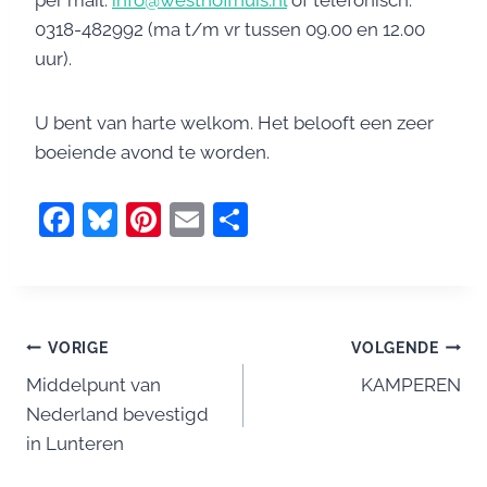
per mail:
info@westhoffhuis.nl
óf telefonisch:
0318-482992 (ma t/m vr tussen 09.00 en 12.00
uur).
U bent van harte welkom. Het belooft een zeer
boeiende avond te worden.
F
Bl
Pi
E
D
a
u
nt
m
el
c
e
er
ai
e
e
sk
e
l
n
Bericht
b
y
st
VORIGE
VOLGENDE
o
Middelpunt van
KAMPEREN
navigatie
Nederland bevestigd
o
in Lunteren
k