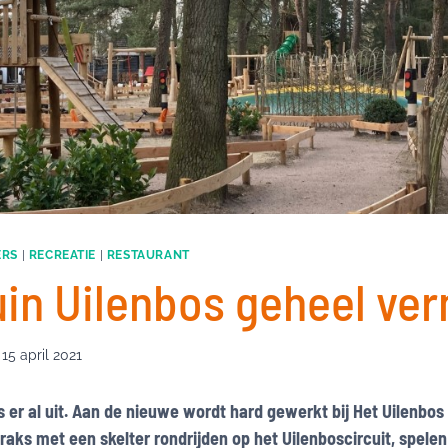
ERS
|
RECREATIE
|
RESTAURANT
uin Uilenbos geheel ve
15 april 2021
s er al uit. Aan de nieuwe wordt hard gewerkt bij Het Uilenbos
aks met een skelter rondrijden op het Uilenboscircuit, spele