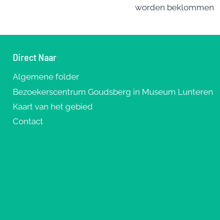
navigatie
o
worden beklommen
k
Direct Naar
Algemene folder
Bezoekerscentrum Goudsberg in Museum Lunteren
Kaart van het gebied
Contact