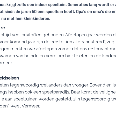
os krijgt zelfs een indoor speeltuin. Generaties lang wordt er 
at sinds de jaren 50 een speeltuin heeft. Opa’s en oma’s die e
 nu met hun kleinkinderen.
rre
 altijd veel bruiloften gehouden. Afgelopen jaar werden d
oor komend jaar zijn de eerste tien al geannuleerd’’, zegt
egen merkten we afgelopen zomer dat ons restaurant met
wamen van heinde en verre om hier te eten en de kindere
ermeer.
eidseisen
elen tegenwoordig wel anders dan vroeger. Bovendien is
ings hebben ook een speelparadijs. Daar komt de veilighei
die aan speeltuinen worden gesteld, zijn tegenwoordig w
eden”, weet Vermeer.