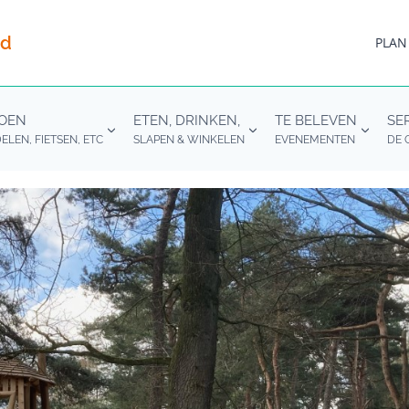
nd
PLAN
DOEN
ETEN, DRINKEN,
TE BELEVEN
SE
LEN, FIETSEN, ETC
SLAPEN & WINKELEN
EVENEMENTEN
DE 