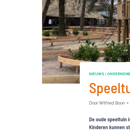
NIEUWS
|
ONDERNEM
Speelt
Door
Wilfried Boon
De oude speeltuin i
Kinderen kunnen str