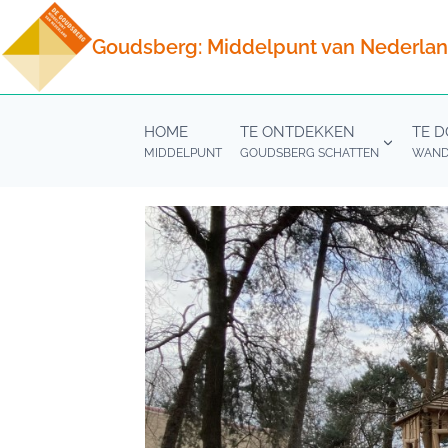
Doorgaan
naar
Goudsberg: Middelpunt van Nederla
inhoud
HOME
TE ONTDEKKEN
TE 
MIDDELPUNT
GOUDSBERG SCHATTEN
WANDE