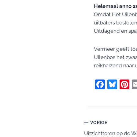
Helemaal anno 2
Omdat Het Uilenb
uitbaters beslote
Uitdagend en span
Vermeer geeft toe 
Uilenbos het zwaar
reikhalzend naar uit
F
Bl
P
a
u
n
c
e
e
e
sk
e
b
y
s
Bericht
VORIGE
o
Uitzichttoren op de 