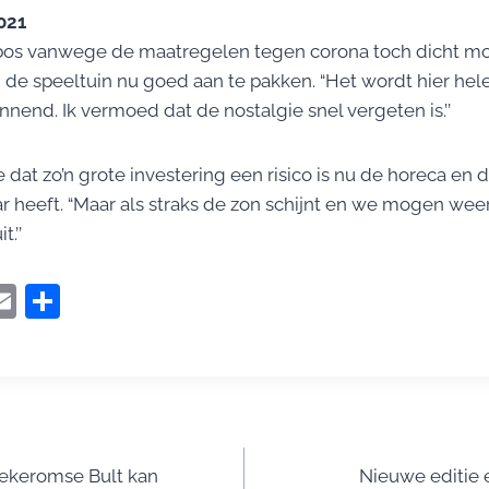
021
os vanwege de maatregelen tegen corona toch dicht mo
n de speeltuin nu goed aan te pakken. “Het wordt hier hel
nend. Ik vermoed dat de nostalgie snel vergeten is.’’
dat zo’n grote investering een risico is nu de horeca en 
 heeft. “Maar als straks de zon schijnt en we mogen weer 
.’’
i
E
D
t
m
el
r
ai
e
l
n
t
Wekeromse Bult kan
Nieuwe editie