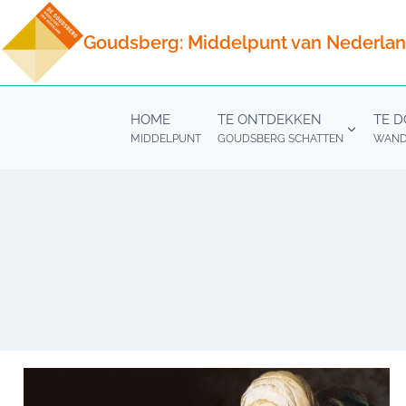
Doorgaan
naar
Goudsberg: Middelpunt van Nederla
inhoud
HOME
TE ONTDEKKEN
TE 
MIDDELPUNT
GOUDSBERG SCHATTEN
WANDE