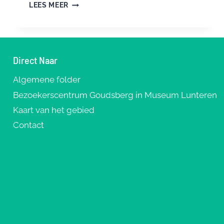
PAASCONCERT
LEES MEER
IN
DE
KOEPEL:
STABAT
MATER
Direct Naar
VAN
PERGOLESI
Algemene folder
Bezoekerscentrum Goudsberg in Museum Lunteren
Kaart van het gebied
Contact