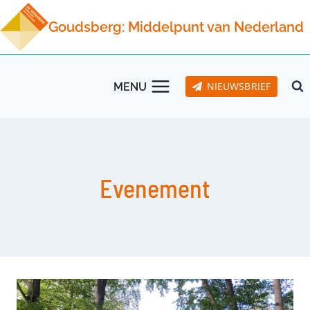
Doorgaan
Goudsberg: Middelpunt van Nederland
naar
inhoud
NIEUWSBRIEF
MENU
Evenement