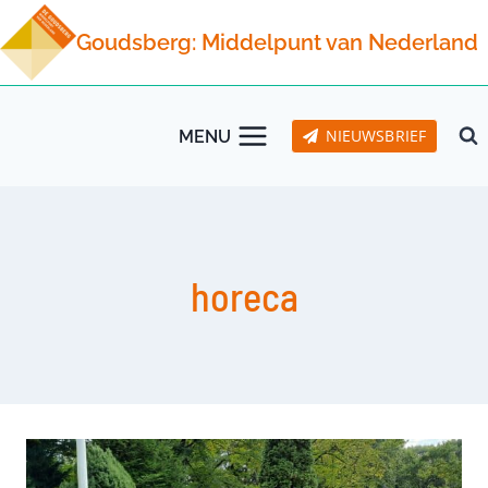
Doorgaan
Goudsberg: Middelpunt van Nederland
naar
inhoud
NIEUWSBRIEF
MENU
horeca