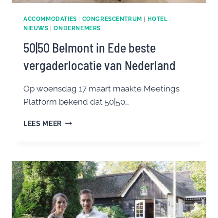
ACCOMMODATIES
|
CONGRESCENTRUM
|
HOTEL
|
NIEUWS
|
ONDERNEMERS
50|50 Belmont in Ede beste
vergaderlocatie van Nederland
Op woensdag 17 maart maakte Meetings
Platform bekend dat 50|50…
50|50
LEES MEER
BELMONT
IN
EDE
BESTE
VERGADERLOCATIE
VAN
NEDERLAND