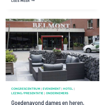
LEES MEER
IN
LUNTEREN
TOEGANKELIJK
VOOR
IEDEREEN
CONGRESCENTRUM
|
EVENEMENT
|
HOTEL
|
LEZING/PRESENTATIE
|
ONDERNEMERS
Goedenavond dames en heren,