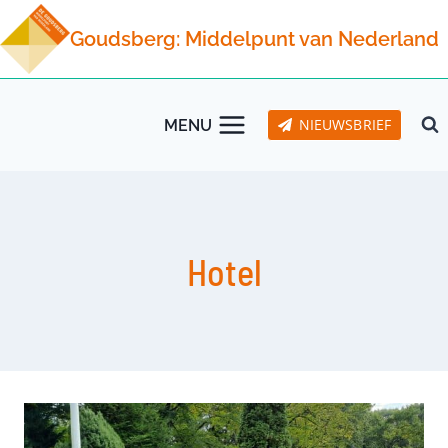
Doorgaan
Goudsberg: Middelpunt van Nederland
naar
inhoud
NIEUWSBRIEF
MENU
Hotel