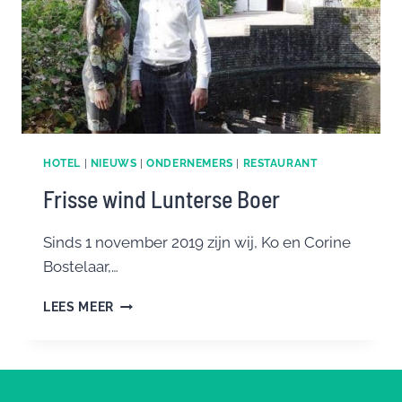
HOTEL
|
NIEUWS
|
ONDERNEMERS
|
RESTAURANT
Frisse wind Lunterse Boer
Sinds 1 november 2019 zijn wij, Ko en Corine
Bostelaar,…
FRISSE
LEES MEER
WIND
LUNTERSE
BOER