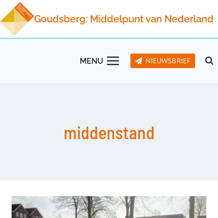
Doorgaan
Goudsberg: Middelpunt van Nederland
naar
inhoud
NIEUWSBRIEF
MENU
middenstand