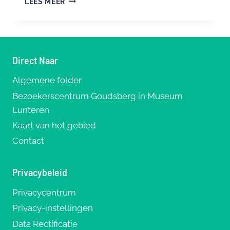
LEES MEER
MIDDELPUNT
VAN
NEDERLAND
–
NIEUWE
Direct Naar
ERF:
2462
Algemene folder
METER
Bezoekerscentrum Goudsberg in Museum
Lunteren
Kaart van het gebied
Contact
Privacybeleid
Privacycentrum
Privacy-instellingen
Data Rectificatie