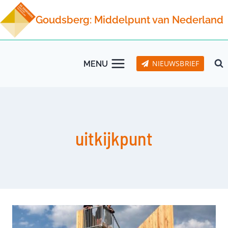
Doorgaan
Goudsberg: Middelpunt van Nederland
naar
inhoud
NIEUWSBRIEF
MENU
uitkijkpunt