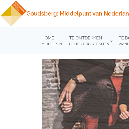
Doorgaan
naar
Goudsberg: Middelpunt van Nederla
inhoud
HOME
TE ONTDEKKEN
TE 
MIDDELPUNT
GOUDSBERG SCHATTEN
WANDE