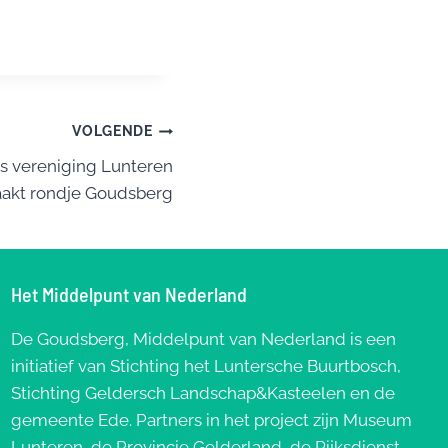
VOLGENDE
s vereniging Lunteren
akt rondje Goudsberg
Het Middelpunt van Nederland
De Goudsberg, Middelpunt van Nederland is een
initiatief van Stichting het Luntersche Buurtbosch,
Stichting Geldersch Landschap&Kasteelen en de
gemeente Ede. Partners in het project zijn Museum
Lunteren, de Provincie Gelderland, de Rijksdienst