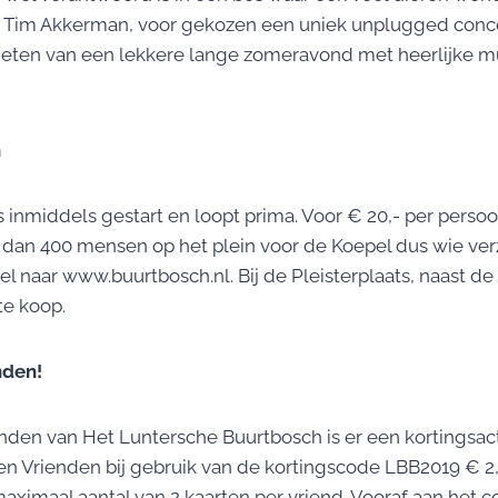
Tim Akkerman, voor gekozen een uniek unplugged conce
ieten van een lekkere lange zomeravond met heerlijke m
n
 inmiddels gestart en loopt prima. Voor € 20,- per persoon 
dan 400 mensen op het plein voor de Koepel dus wie verz
l naar www.buurtbosch.nl. Bij de Pleisterplaats, naast de 
te koop.
nden!
nden van Het Luntersche Buurtbosch is er een kortingsacti
gen Vrienden bij gebruik van de kortingscode LBB2019 € 2,
aximaal aantal van 2 kaarten per vriend. Vooraf aan het co