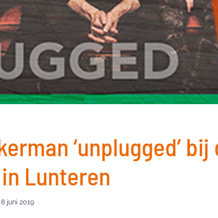
kerman ‘unplugged’ bij
 in Lunteren
8 juni 2019