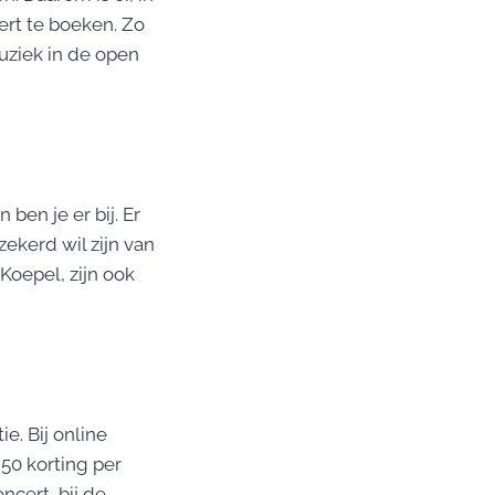
rt te boeken. Zo
uziek in de open
ben je er bij. Er
ekerd wil zijn van
Koepel, zijn ook
e. Bij online
50 korting per
ncert, bij de