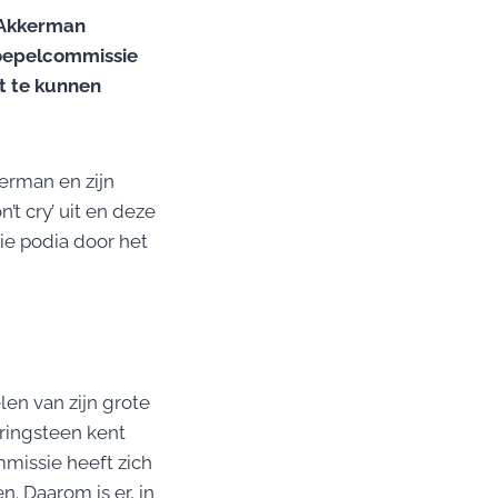
 Akkerman
koepelcommissie
t te kunnen
erman en zijn
t cry’ uit en deze
ie podia door het
en van zijn grote
ringsteen kent
mmissie heeft zich
. Daarom is er, in