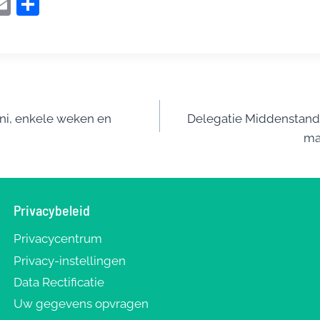
i
E
D
t
m
el
r
ai
e
l
n
t
ni, enkele weken en
Delegatie Middenstand
ma
Privacybeleid
Privacycentrum
Privacy-instellingen
Data Rectificatie
Uw gegevens opvragen