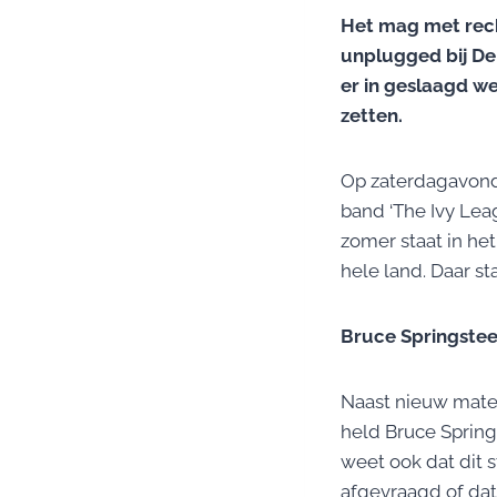
Het mag met rec
unplugged bij De
er in geslaagd w
zetten.
Op zaterdagavond 
band ‘The Ivy Lea
zomer staat in he
hele land. Daar st
Bruce Springste
Naast nieuw mater
held Bruce Sprin
weet ook dat dit 
afgevraagd of dat