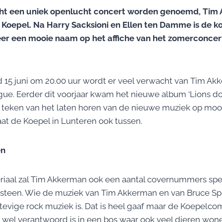
ht een uniek openlucht concert worden genoemd, Tim
 Koepel. Na Harry Sacksioni en Ellen ten Damme is de 
eer een mooie naam op het affiche van het zomerconcer
15 juni om 20.00 uur wordt er veel verwacht van Tim Akk
gue. Eerder dit voorjaar kwam het nieuwe album ‘Lions don’
t teken van het laten horen van de nieuwe muziek op moo
aat de Koepel in Lunteren ook tussen.
en
iaal zal Tim Akkerman ook een aantal covernummers spel
gsteen. Wie de muziek van Tim Akkerman en van Bruce Sp
stevige rock muziek is. Dat is heel gaaf maar de Koepelco
 wel verantwoord is in een bos waar ook veel dieren wonen