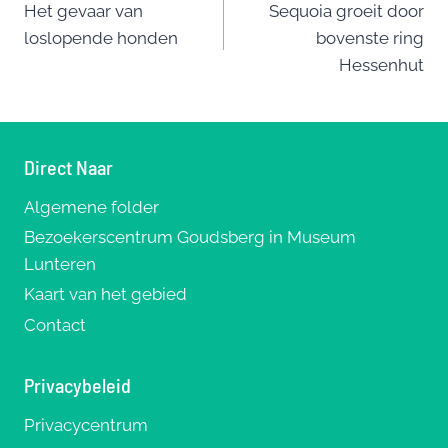
o
Het gevaar van
Sequoia groeit door
navigatie
loslopende honden
bovenste ring
o
Hessenhut
k
Direct Naar
Algemene folder
Bezoekerscentrum Goudsberg in Museum
Lunteren
Kaart van het gebied
Contact
Privacybeleid
Privacycentrum