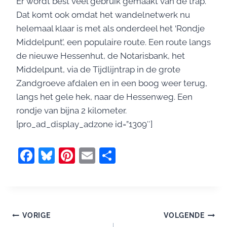
Er wordt best veel gebruik gemaakt van de trap.
Dat komt ook omdat het wandelnetwerk nu
helemaal klaar is met als onderdeel het ‘Rondje
Middelpunt’, een populaire route. Een route langs
de nieuwe Hessenhut, de Notarisbank, het
Middelpunt, via de Tijdlijntrap in de grote
Zandgroeve afdalen en in een boog weer terug,
langs het gele hek, naar de Hessenweg. Een
rondje van bijna 2 kilometer.
[pro_ad_display_adzone id=”1309″]
F
Bl
Pi
E
D
a
u
nt
m
el
c
e
er
ai
e
e
sk
e
l
n
Bericht
b
y
st
VORIGE
VOLGENDE