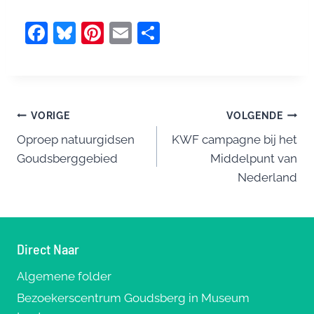
F
Bl
Pi
E
D
a
u
nt
m
el
c
e
er
ai
e
e
sk
e
l
n
Bericht
b
y
st
VORIGE
VOLGENDE
o
Oproep natuurgidsen
KWF campagne bij het
navigatie
Goudsberggebied
Middelpunt van
o
Nederland
k
Direct Naar
Algemene folder
Bezoekerscentrum Goudsberg in Museum