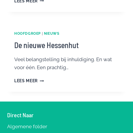
LEES MEER
MAKEN
VAN
DE
INFORMATIE
IN
HOOFDGROEP
|
NIEUWS
DE
De nieuwe Hessenhut
KIJKERS
Veel belangstelling bij inhuldiging. En wat
voor één. Een prachtig…
DE
LEES MEER
NIEUWE
HESSENHUT
Direct Naar
Algemene folder