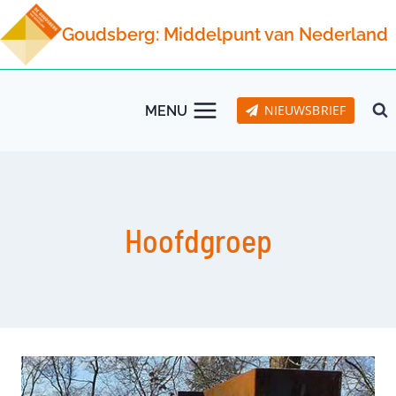
Doorgaan
Goudsberg: Middelpunt van Nederland
naar
inhoud
NIEUWSBRIEF
MENU
Hoofdgroep