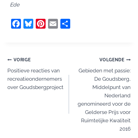
Ede
F
Bl
Pi
E
D
a
u
nt
m
el
c
e
er
ai
e
e
sk
e
l
n
Bericht
b
y
st
VORIGE
VOLGENDE
o
Positieve reacties van
Gebieden met passie:
navigatie
recreatieondernemers
De Goudsberg,
o
over Goudsbergproject
Middelpunt van
k
Nederland
genomineerd voor de
Gelderse Prijs voor
Ruimtelijke Kwaliteit
2016