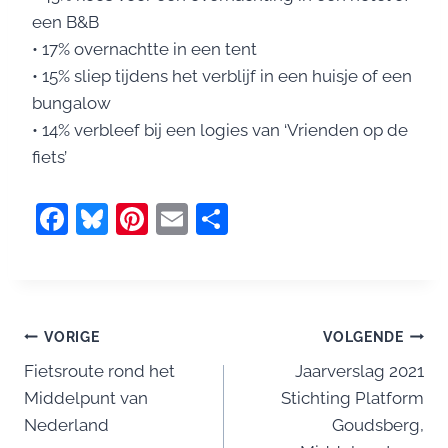
een B&B
• 17% overnachtte in een tent
• 15% sliep tijdens het verblijf in een huisje of een
bungalow
• 14% verbleef bij een logies van ‘Vrienden op de
fiets’
F
Bl
Pi
E
D
a
u
nt
m
el
c
e
er
ai
e
e
sk
e
l
n
Bericht
b
y
st
VORIGE
VOLGENDE
o
Fietsroute rond het
Jaarverslag 2021
navigatie
Middelpunt van
Stichting Platform
o
Nederland
Goudsberg,
k