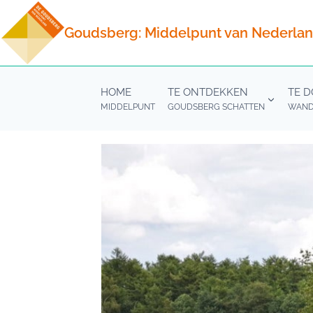
Doorgaan
naar
Goudsberg: Middelpunt van Nederla
inhoud
HOME
TE ONTDEKKEN
TE 
MIDDELPUNT
GOUDSBERG SCHATTEN
WANDE