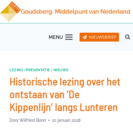
Doorgaan
Goudsberg: Middelpunt van Nederland
naar
inhoud
NIEUWSBRIEF
MENU
LEZING/PRESENTATIE
|
NIEUWS
Historische lezing over het
ontstaan van ‘De
Kippenlijn’ langs Lunteren
Door
Wilfried Boon
10 januari 2018