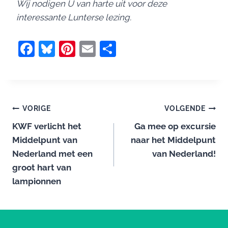
Wij nodigen U van harte uit voor deze
interessante Lunterse lezing.
F
Bl
Pi
E
D
a
u
nt
m
el
c
e
er
ai
e
e
s
e
l
n
Bericht
b
k
st
VORIGE
VOLGENDE
o
y
KWF verlicht het
Ga mee op excursie
navigatie
Middelpunt van
naar het Middelpunt
o
Nederland met een
van Nederland!
k
groot hart van
lampionnen