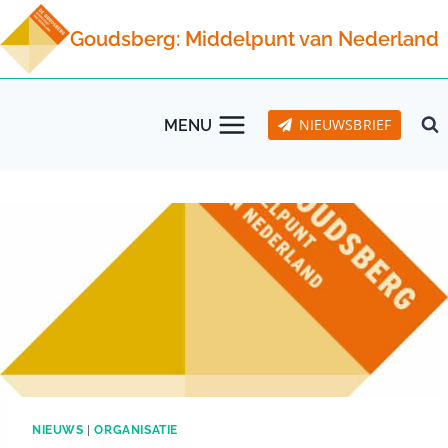
Doorgaan
Goudsberg: Middelpunt van Nederland
naar
inhoud
NIEUWSBRIEF
MENU
NIEUWS
|
ORGANISATIE