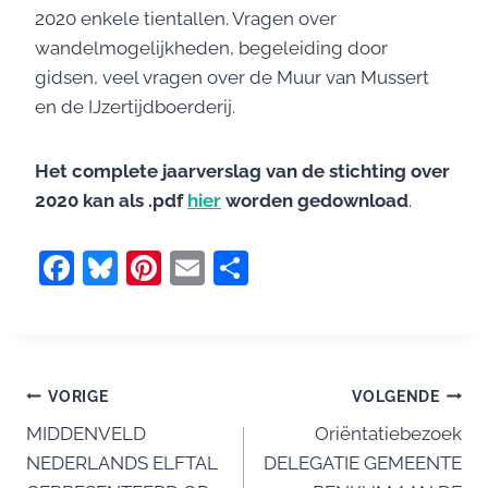
2020 enkele tientallen. Vragen over
wandelmogelijkheden, begeleiding door
gidsen, veel vragen over de Muur van Mussert
en de IJzertijdboerderij.
Het complete jaarverslag van de stichting over
2020 kan als .pdf
hier
worden gedownload
.
F
Bl
Pi
E
D
a
u
nt
m
el
c
e
er
ai
e
e
sk
e
l
n
Bericht
b
y
st
VORIGE
VOLGENDE
o
MIDDENVELD
Oriëntatiebezoek
navigatie
NEDERLANDS ELFTAL
DELEGATIE GEMEENTE
o