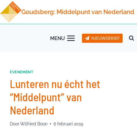
Doorgaan
Goudsberg: Middelpunt van Nederland
naar
inhoud
NIEUWSBRIEF
MENU
EVENEMENT
Lunteren nu écht het
“Middelpunt” van
Nederland
Door
Wilfried Boon
6 februari 2019