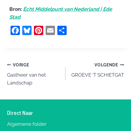
Bron:
Écht Middelpunt van Nederland | Ede
Stad
F
Bl
Pi
E
D
a
u
nt
m
el
c
e
er
ai
e
e
sk
e
l
n
Bericht
b
y
st
VORIGE
VOLGENDE
o
Gastheer van het
GROEVE ‘T SCHIETGAT
navigatie
Landschap
o
k
Direct Naar
Algemene folder