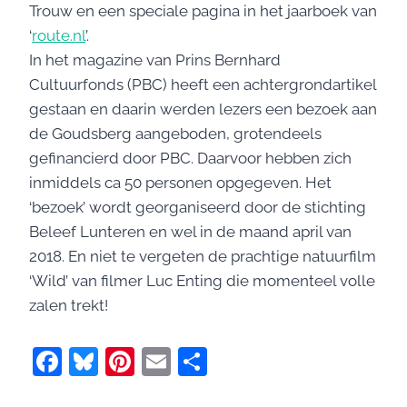
Trouw en een speciale pagina in het jaarboek van
‘
route.nl
’.
In het magazine van Prins Bernhard
Cultuurfonds (PBC) heeft een achtergrondartikel
gestaan en daarin werden lezers een bezoek aan
de Goudsberg aangeboden, grotendeels
gefinancierd door PBC. Daarvoor hebben zich
inmiddels ca 50 personen opgegeven. Het
‘bezoek’ wordt georganiseerd door de stichting
Beleef Lunteren en wel in de maand april van
2018. En niet te vergeten de prachtige natuurfilm
‘Wild’ van filmer Luc Enting die momenteel volle
zalen trekt!
F
Bl
Pi
E
D
a
u
nt
m
el