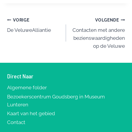
c
e
er
ai
e
e
sk
e
l
n
Bericht
b
y
st
VORIGE
VOLGENDE
o
De VeluweAlliantie
Contacten met andere
navigatie
bezienswaardigheden
o
op de Veluwe
k
Direct Naar
Algemene folder
Bezoekerscentrum Goudsberg in Museum
Lunteren
Kaart van het gebied
Contact