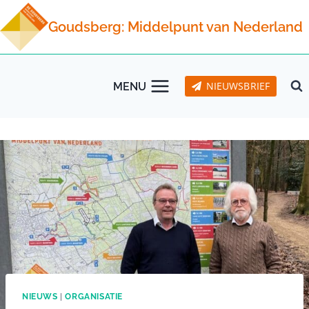
Doorgaan
Goudsberg: Middelpunt van Nederland
naar
inhoud
NIEUWSBRIEF
MENU
NIEUWS
|
ORGANISATIE