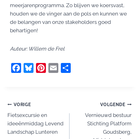
meerjarenprogramma. Zo blijven we koersvast,
houden we de vinger aan de pols en kunnen we
de belangen van onze stakeholders goed
behartigen!
Auteur: Willem de Frel
F
Bl
Pi
E
D
a
u
nt
m
el
c
e
er
ai
e
e
sk
e
l
n
Bericht
b
y
st
VORIGE
VOLGENDE
o
Fietsexcursie en
Vernieuwd bestuur
navigatie
ideeënmiddag Levend
Stichting Platform
o
Landschap Lunteren
Goudsberg,
k