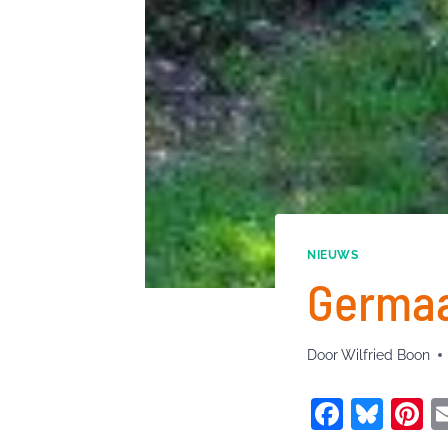
NIEUWS
Germaa
Door
Wilfried Boon
F
Bl
P
a
u
n