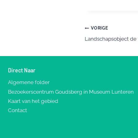
c
e
e
e
sk
e
b
y
s
Bericht
VORIGE
o
Landschapsobject de
navigatie
o
k
Direct Naar
Algemene folder
Bezoekerscentrum Goudsberg in Museum Lunteren
Kaart van het gebied
Contact