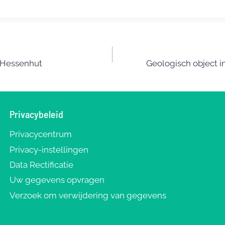
r
ai
e
l
n
t
 Hessenhut
Geologisch object i
Privacybeleid
Privacycentrum
Privacy-instellingen
Data Rectificatie
Uw gegevens opvragen
Verzoek om verwijdering van gegevens