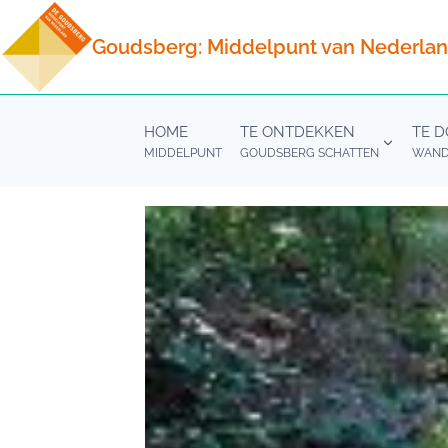
Doorgaan
naar
Goudsberg: Middelpunt van Nederla
inhoud
HOME
TE ONTDEKKEN
TE 
MIDDELPUNT
GOUDSBERG SCHATTEN
WANDE