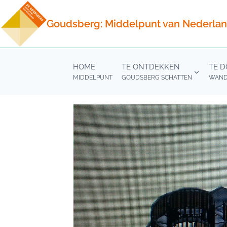
Doorgaan
naar
Goudsberg: Middelpunt van Nederla
inhoud
HOME
TE ONTDEKKEN
TE 
MIDDELPUNT
GOUDSBERG SCHATTEN
WANDE