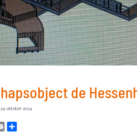
hapsobject de Hessen
24 oktober 2014
i
E
D
t
m
el