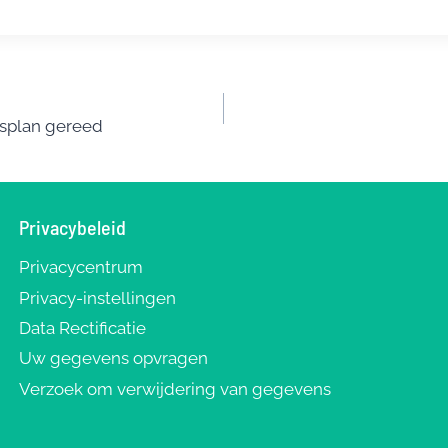
r
ai
e
l
n
t
splan gereed
Privacybeleid
Privacycentrum
Privacy-instellingen
Data Rectificatie
Uw gegevens opvragen
Verzoek om verwijdering van gegevens