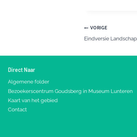
c
e
e
e
sk
e
b
y
s
Bericht
VORIGE
o
Eindversie Landschap
navigatie
o
k
Direct Naar
Algemene folder
Bezoekerscentrum Goudsberg in Museum Lunteren
Kaart van het gebied
Contact