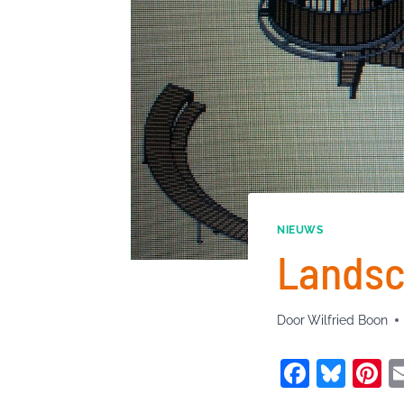
NIEUWS
Landsc
Door
Wilfried Boon
F
Bl
P
a
u
n